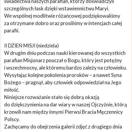
świadectwa naszych parafian, którzy doświadczyli
szczególnych łask dzięki wstawiennictwu Maryi.
We wspólnej modlitwie różańcowej podziękowaliśmy
za otrzymane dobro oraz prosiliśmy w intencjach całej
parafii.
II DZIEŃ MISJI (niedziela)
W drugim dniu podczas nauki kierowanej do wszystkich
parafian Misjonarz pouczał o Bogu, który jest potężny
i wszechmocny, ale któremu bardzo zależy na człowieku.
Wysyłając kolejne pokolenia proroków – a nawet Syna
Bożego – pragnął, aby człowiek odpowiedział na Jego
miłość.
Niniejsze rozważanie stało się dobrą okazją
do dziękczynienia na dar wiary w naszej Ojczyźnie, którą
krzewili nam między innymi Pierwsi Bracia Męczennicy
Polscy.
Zachęcamy do obejrzenia galerii zdjęć z drugiego dnia