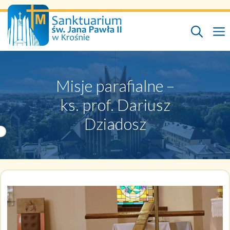
Przejdź
do
treści
Misje parafialne –
ks. prof. Dariusz
Dziadosz