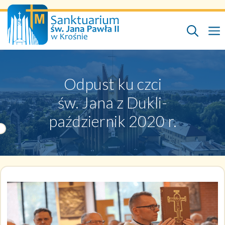
Przejdź
do
treści
Odpust ku czci
św. Jana z Dukli-
październik 2020 r.