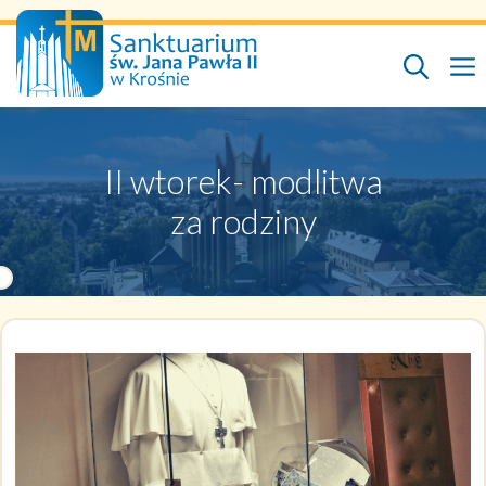
Przejdź
do
treści
II wtorek- modlitwa
za rodziny