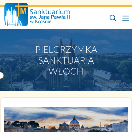
Przejdź
do
treści
PIELGRZYMKA
SANKTUARIA
WŁOCH