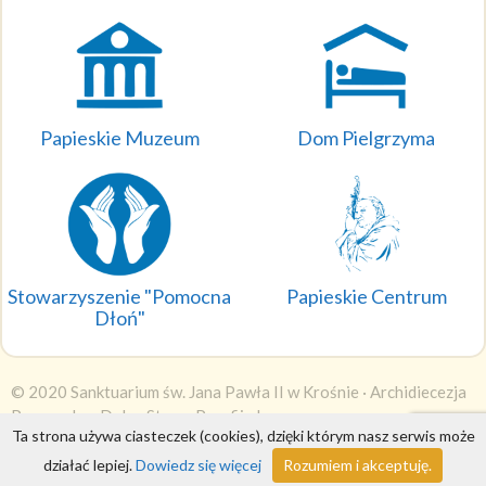
Papieskie Muzeum
Dom Pielgrzyma
Stowarzyszenie "Pomocna
Papieskie Centrum
Dłoń"
© 2020 Sanktuarium św. Jana Pawła II w Krośnie ·
Archidiecezja
Przemyska
·
DobraStronaParafii.pl
Ta strona używa ciasteczek (cookies), dzięki którym nasz serwis może
Wyświetleń: 1486053
działać lepiej.
Dowiedz się więcej
Rozumiem i akceptuję.