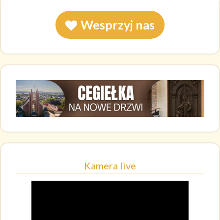
Wesprzyj nas
Kamera live