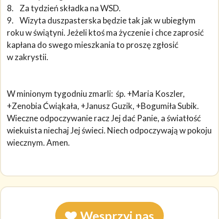
8. Za tydzień składka na WSD.
9. Wizyta duszpasterska będzie tak jak w ubiegłym
roku w świątyni. Jeżeli ktoś ma życzenie i chce zaprosić
kapłana do swego mieszkania to proszę zgłosić
w zakrystii.
W minionym tygodniu zmarli: śp. +Maria Koszler,
+Zenobia Ćwiąkała, +Janusz Guzik, +Bogumiła Subik.
Wieczne odpoczywanie racz Jej dać Panie, a światłość
wiekuista niechaj Jej świeci. Niech odpoczywają w pokoju
wiecznym. Amen.
Wesprzyj nas