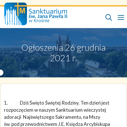
Przejdź
do
treści
Ogłoszenia 26 grudnia
2021 r.
1. Dziś Święto Świętej Rodziny. Ten dzień jest
rozpoczęciem w naszym Sanktuarium wieczystej
adoracji Najświętszego Sakramentu, na Mszy
św. pod przewodnictwem J.E. Księdza Arcybiskupa