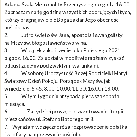
Adama Szala Metropolity Przemyskiego o godz. 16.00.
Zapraszam na tę godzinę wszystkich adorujących i tych,
którzy pragną uwielbić Boga za dar Jego obecności
pośród nas.
2. Jutro święto św. Jana, apostoła i ewangelisty,
na Mszy św. błogosławieństwo wina.
3. W piątek zakończenie roku Pańskiego 2021
o godz. 16.00. Za udział w modlitwie możemy zyskać
odpust zupełny pod zwykłymi warunkami.
4. W sobotę Uroczystość Bożej Rodzicielki Maryi,
Światowy Dzień Pokoju. Porządek Mszy św. jak
w niedzielę: 6.45; 8.00; 10.00; 11.30; 16.00 i 18.00.
5. W tym tygodniu przypada pierwsza sobota
miesiąca.
6. Za tydzień proszę o przygotowanie liturgii
mieszkańców ul. Stefana Batorego nr 3.
7. Wyrażam wdzięczność za rozprowadzenie opłatka
i za ofiary na ogrzewanie kościoła.