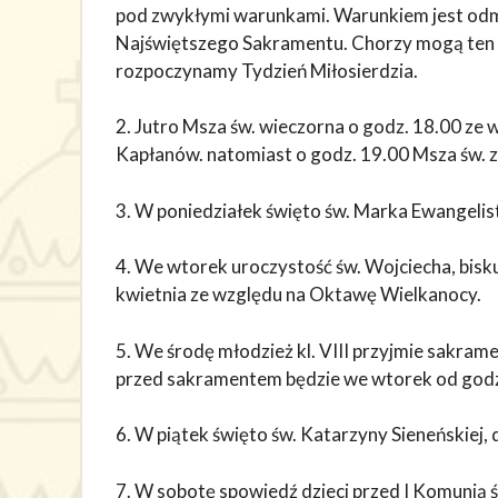
pod zwykłymi warunkami. Warunkiem jest odmó
Najświętszego Sakramentu. Chorzy mogą ten o
rozpoczynamy Tydzień Miłosierdzia.
2. Jutro Msza św. wieczorna o godz. 18.00 ze
Kapłanów. natomiast o godz. 19.00 Msza św. z 
3. W poniedziałek święto św. Marka Ewangelis
4. We wtorek uroczystość św. Wojciecha, bisku
kwietnia ze względu na Oktawę Wielkanocy.
5. We środę młodzież kl. VIII przyjmie sakra
przed sakramentem będzie we wtorek od god
6. W piątek święto św. Katarzyny Sieneńskiej, 
7. W sobotę spowiedź dzieci przed I Komunią ś