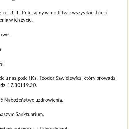
eci kl. III. Polecajmy w modlitwie wszystkie dzieci
ia w ich życiu.
jowe.
s.
ji.
e u nas gościł Ks. Teodor Sawielewicz, który prowadzi
z. 17.30 i 19.30.
.15 Nabożeństwo uzdrowienia.
 naszym Sanktuarium.
mieszkańców ul. J. Lelewela nr 6.