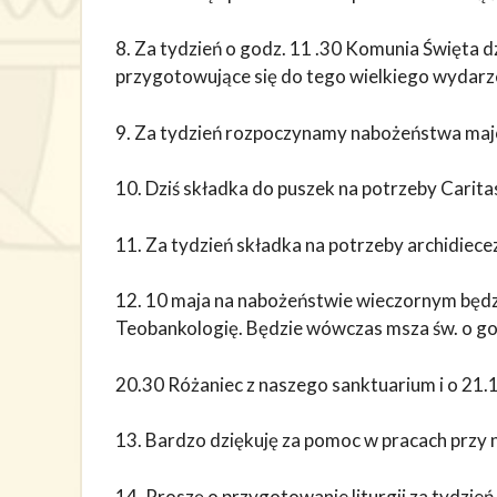
8. Za tydzień o godz. 11 .30 Komunia Święta dzi
przygotowujące się do tego wielkiego wydarzen
9. Za tydzień rozpoczynamy nabożeństwa ma
10. Dziś składka do puszek na potrzeby Carita
11. Za tydzień składka na potrzeby archidiecez
12. 10 maja na nabożeństwie wieczornym będzi
Teobankologię. Będzie wówczas msza św. o god
20.30 Różaniec z naszego sanktuarium i o 21
13. Bardzo dziękuję za pomoc w pracach przy
14. Proszę o przygotowanie liturgii za tydzień 