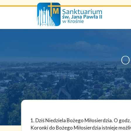
Przejdź
do
treści
O
1. Dziś Niedziela Bożego Miłosierdzia. O god
Koronki do Bożego Miłosierdzia istnieje możl