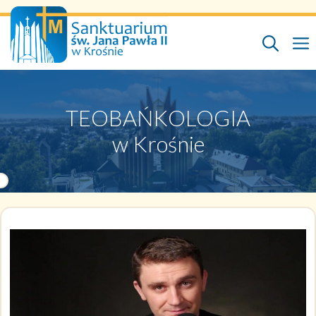
Przejdź
do
treści
TEOBAŃKOLOGIA
w Krośnie