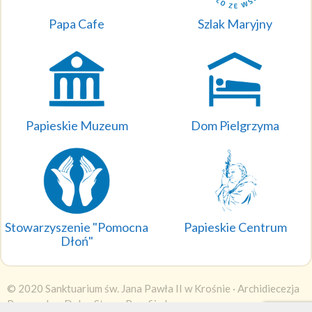
Papa Cafe
Szlak Maryjny
Papieskie Muzeum
Dom Pielgrzyma
Stowarzyszenie "Pomocna
Papieskie Centrum
Dłoń"
© 2020 Sanktuarium św. Jana Pawła II w Krośnie ·
Archidiecezja
Przemyska
·
DobraStronaParafii.pl