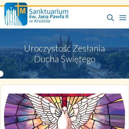
Przejdź
do
treści
Uroczystość Zesłania
Ducha Świętego