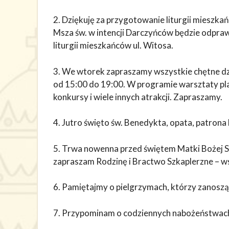
2. Dziękuję za przygotowanie liturgii mieszkań
Msza św. w intencji Darczyńców będzie odpra
liturgii mieszkańców ul. Witosa.
3. We wtorek zapraszamy wszystkie chętne dzi
od 15:00 do 19:00. W programie warsztaty pla
konkursy i wiele innych atrakcji. Zapraszamy.
4. Jutro święto św. Benedykta, opata, patrona
5. Trwa nowenna przed świętem Matki Bożej S
zapraszam Rodzinę i Bractwo Szkaplerzne – 
6. Pamiętajmy o pielgrzymach, którzy zanoszą 
7. Przypominam o codziennych nabożeństwac