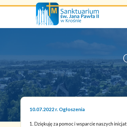
Przejdź
do
treści
10.07.2022 r. Ogłoszenia
1. Dziękuję za pomoc i wsparcie naszych inicj