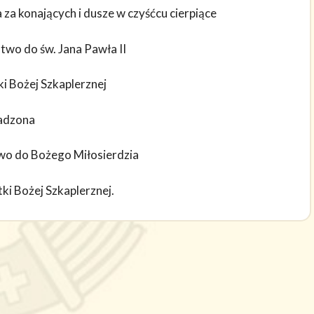
a konających i dusze w czyśćcu cierpiące
wo do św. Jana Pawła II
 Bożej Szkaplerznej
adzona
wo do Bożego Miłosierdzia
i Bożej Szkaplerznej.