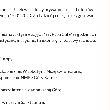
com ul. J. Lelewela domy prywatne, Ikara i Lotników.
wiona 15.01.2023. Za tydzień proszę o przygotowanie
eci na „aktywne zajęcia” w „Papa Cafe” w godzinach
styczne, muzyczne, taneczne, gry i zabawy ruchowe,
 Europy.
zkaplerznej. W sobotę na Mszę św. wieczorną
wspomnienie NMP z Góry Karmel.
nasze intencje idąc na Jasną Górę.
h w naszym Sanktuarium.