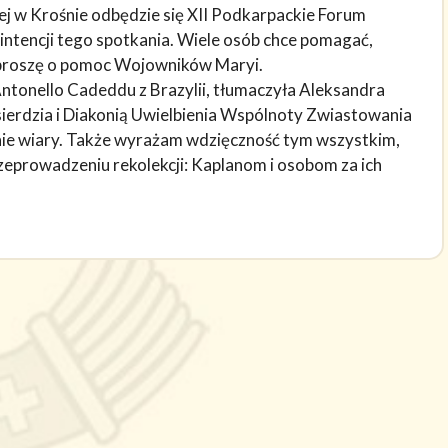
ej w Krośnie odbędzie się XII Podkarpackie Forum
ntencji tego spotkania. Wiele osób chce pomagać,
 proszę o pomoc Wojowników Maryi.
 Antonello Cadeddu z Brazylii, tłumaczyła Aleksandra
ierdzia i Diakonią Uwielbienia Wspólnoty Zwiastowania
enie wiary. Także wyrażam wdzięczność tym wszystkim,
zeprowadzeniu rekolekcji: Kaplanom i osobom za ich