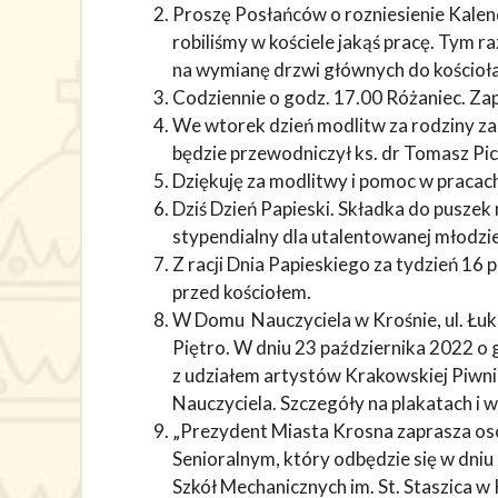
Proszę Posłańców o rozniesienie Kalenda
robiliśmy w kościele jakąś pracę. Tym 
na wymianę drzwi głównych do kościoła
Codziennie o godz. 17.00 Różaniec. Zap
We wtorek dzień modlitw za rodziny za
będzie przewodniczył ks. dr Tomasz Pic
Dziękuję za modlitwy i pomoc w pracach
Dziś Dzień Papieski. Składka do puszek
stypendialny dla utalentowanej młodzie
Z racji Dnia Papieskiego za tydzień 1
przed kościołem.
W Domu Nauczyciela w Krośnie, ul. Łuk
Piętro. W dniu 23 października 2022 o 
z udziałem artystów Krakowskiej Piwni
Nauczyciela. Szczegóły na plakatach i w
„Prezydent Miasta Krosna zaprasza oso
Senioralnym, który odbędzie się w dniu
Szkół Mechanicznych im. St. Staszica w K