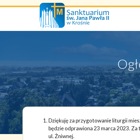
Przejdź
do
treści
Ogł
Dziękuję za przygotowanie liturgii mie
będzie odprawiona 23 marca 2023. Za t
ul. Żniwnej.