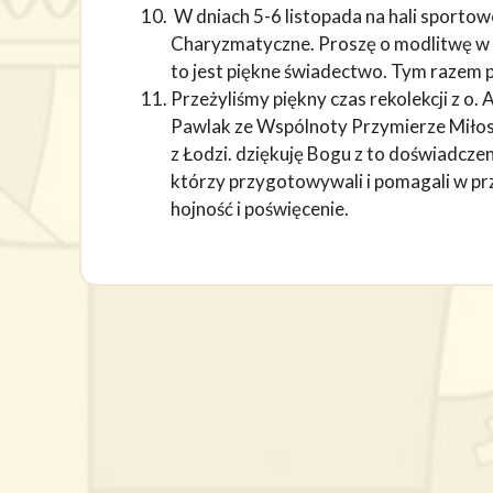
W dniach 5-6 listopada na hali sportow
Charyzmatyczne. Proszę o modlitwę w i
to jest piękne świadectwo. Tym razem
Przeżyliśmy piękny czas rekolekcji z o.
Pawlak ze Wspólnoty Przymierze Miłos
z Łodzi. dziękuję Bogu z to doświadcz
którzy przygotowywali i pomagali w pr
hojność i poświęcenie.