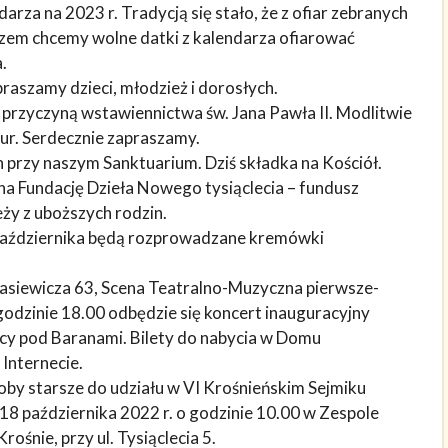
rza na 2023 r. Tradycją się stało, że z ofiar zebranych
razem chcemy wolne datki z kalendarza ofiarować
.
raszamy dzieci, młodzież i dorosłych.
 przyczyną wstawiennictwa św. Jana Pawła II. Modlitwie
ur. Serdecznie zapraszamy.
 przy naszym Sanktuarium. Dziś składka na Kościół.
 na Fundację Dzieła Nowego tysiąclecia – fundusz
ży z uboższych rodzin.
6 października będą rozprowadzane kremówki
asiewicza 63, Scena Teatralno-Muzyczna pierwsze-
godzinie 18.00 odbędzie się koncert inauguracyjny
cy pod Baranami. Bilety do nabycia w Domu
 Internecie.
by starsze do udziału w VI Krośnieńskim Sejmiku
 18 października 2022 r. o godzinie 10.00 w Zespole
rośnie, przy ul. Tysiąclecia 5.