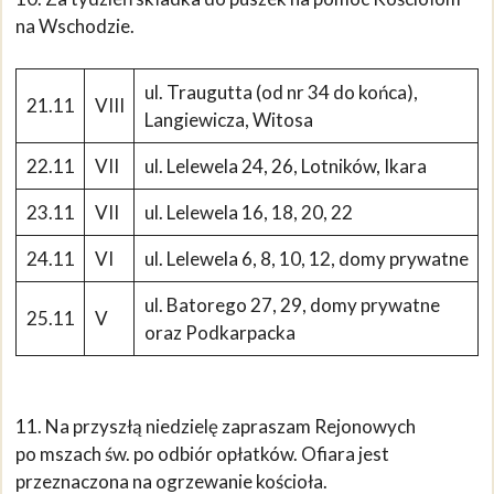
na Wschodzie.
ul. Traugutta (od nr 34 do końca),
21.11
VIII
Langiewicza, Witosa
22.11
VII
ul. Lelewela 24, 26, Lotników, Ikara
23.11
VII
ul. Lelewela 16, 18, 20, 22
24.11
VI
ul. Lelewela 6, 8, 10, 12, domy prywatne
ul. Batorego 27, 29, domy prywatne
25.11
V
oraz Podkarpacka
11. Na przyszłą niedzielę zapraszam Rejonowych
po mszach św. po odbiór opłatków. Ofiara jest
przeznaczona na ogrzewanie kościoła.