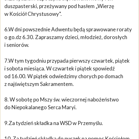
duszpasterski, przeżywany pod hasłem „Wierzę
w Kościół Chrystusowy”.
6.W dni powszednie Adwentu będą sprawowane roraty
o go.dz 6.30. Zapraszamy dzieci, młodzież, dorosłych
i seniorów.
7.W tym tygodniu przypada pierwszy czwartek, piątek
i sobota miesiąca. W czwartek i piątek spowiedź
od 16.00. W piątek odwiedzimy chorych po domach
z najświętszym Sakramentem.
8. W sobotę po Mszy św. wieczornej nabożeństwo
do Niepokalanego Serca Maryi.
9.Za tydzień składka na WSD w Przemyślu.
10. Za tydzień składka do puszek na pomoc Kościołom