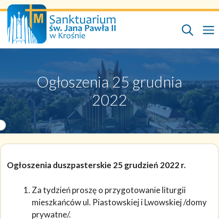
Przejdź
do
treści
Ogłoszenia 25 grudnia
2022
Ogłoszenia duszpasterskie 25 grudzień 2022 r.
Za tydzień proszę o przygotowanie liturgii
mieszkańców ul. Piastowskiej i Lwowskiej /domy
prywatne/.