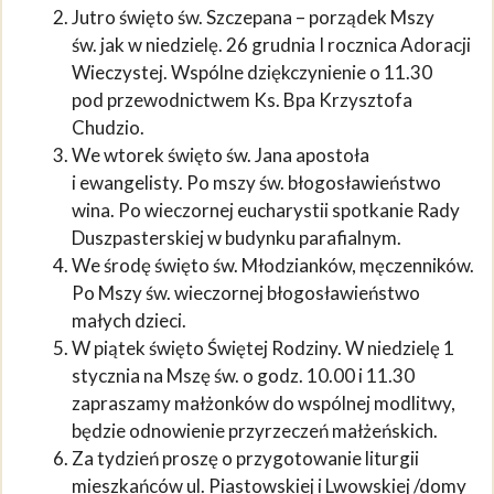
Jutro święto św. Szczepana – porządek Mszy
św. jak w niedzielę. 26 grudnia I rocznica Adoracji
Wieczystej. Wspólne dziękczynienie o 11.30
pod przewodnictwem Ks. Bpa Krzysztofa
Chudzio.
We wtorek święto św. Jana apostoła
i ewangelisty. Po mszy św. błogosławieństwo
wina. Po wieczornej eucharystii spotkanie Rady
Duszpasterskiej w budynku parafialnym.
We środę święto św. Młodzianków, męczenników.
Po Mszy św. wieczornej błogosławieństwo
małych dzieci.
W piątek święto Świętej Rodziny. W niedzielę 1
stycznia na Mszę św. o godz. 10.00 i 11.30
zapraszamy małżonków do wspólnej modlitwy,
będzie odnowienie przyrzeczeń małżeńskich.
Za tydzień proszę o przygotowanie liturgii
mieszkańców ul. Piastowskiej i Lwowskiej /domy