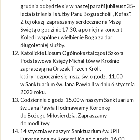
grudnia odbędzie się w naszej parafii jubileusz 35-
lecia istnienia i służby Panu Bogu scholii „Kefas”.
Z tej okazji zapraszamy serdecznie na Mszę
Świętą o godzinie 17.30, a po niej na koncert
Kolęd i wspólne uwielbienie Boga za dar
długoletniej służby.
Katolickie Liceum Ogólnokształcące i Szkoła
Podstawowa Księży Michalitów w Krośnie
zapraszają na Orszak Trzech Króli,
który rozpocznie się mszą św. o godz. 11.00
w Sanktuarium św. Jana Pawła II w dniu 6 stycznia
2023 roku.
Codziennie o godz. 15.00 w naszym Sanktuarium
św. Jana Pawła II odmawiamy Koronkę
do Bożego Miłosierdzia. Zapraszamy
do modlitwy.
14 stycznia w naszym Sanktuarium św. JPII
Euroregionalny Koncert Kolęd o godz. 16.00.