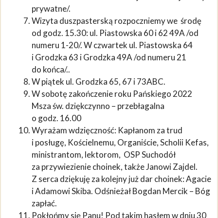
prywatne/.
Wizyta duszpasterską rozpoczniemy we środę
od godz. 15.30: ul. Piastowska 60 i 62 49A /od
numeru 1-20/. W czwartek ul. Piastowska 64
i Grodzka 63 i Grodzka 49A /od numeru 21
do końca/..
W piątek ul. Grodzka 65, 67 i 73ABC.
W sobotę zakończenie roku Pańskiego 2022
Msza św. dziękczynno – przebłagalna
o godz. 16.00
Wyrażam wdzięczność: Kapłanom za trud
i posługę, Kościelnemu, Organiście, Scholii Kefas,
ministrantom, lektorom, OSP Suchodół
za przywiezienie choinek, także Janowi Zajdel.
Z serca dziękuję za kolejny już dar choinek: Agacie
i Adamowi Skiba. Odśnieżał Bogdan Mercik – Bóg
zapłać.
Pokłońmy się Panu! Pod takim hasłem w dniu 30