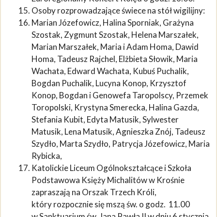
Osoby rozprowadzające świece na stół wigilijny:
Marian Józefowicz, Halina Sporniak, Grażyna
Szostak, Zygmunt Szostak, Helena Marszałek,
Marian Marszałek, Maria i Adam Homa, Dawid
Homa, Tadeusz Rajchel, Elżbieta Słowik, Maria
Wachata, Edward Wachata, Kubuś Puchalik,
Bogdan Puchalik, Lucyna Konop, Krzysztof
Konop, Bogdan i Genowefa Taropolscy, Przemek
Toropolski, Krystyna Smerecka, Halina Gazda,
Stefania Kubit, Edyta Matusik, Sylwester
Matusik, Lena Matusik, Agnieszka Znój, Tadeusz
Szydło, Marta Szydło, Patrycja Józefowicz, Maria
Rybicka,
Katolickie Liceum Ogólnokształcące i Szkoła
Podstawowa Księży Michalitów w Krośnie
zapraszają na Orszak Trzech Króli,
który rozpocznie się mszą św. o godz. 11.00
w Sanktuarium św. Jana Pawła II w dniu 6 stycznia