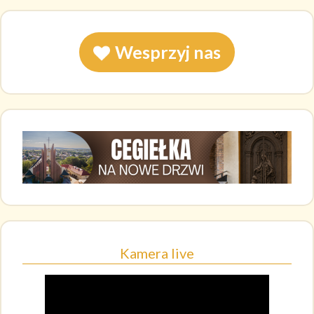
Wesprzyj nas
Kamera live