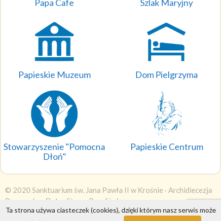
Papa Cafe
Szlak Maryjny
Papieskie Muzeum
Dom Pielgrzyma
Stowarzyszenie "Pomocna
Papieskie Centrum
Dłoń"
© 2020 Sanktuarium św. Jana Pawła II w Krośnie ·
Archidiecezja
Przemyska
·
DobraStronaParafii.pl
Ta strona używa ciasteczek (cookies), dzięki którym nasz serwis może
Wyświetleń: 1483494