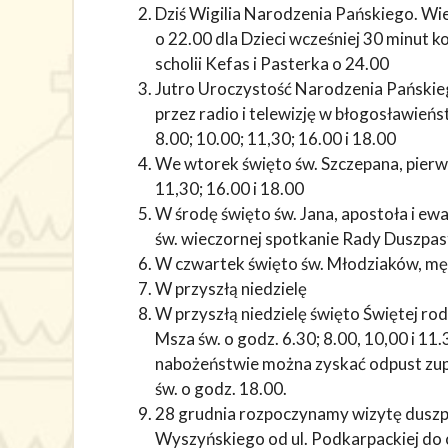
Dziś Wigilia Narodzenia Pańskiego. Wi
o 22.00 dla Dzieci wcześniej 30 minut
scholii Kefas i Pasterka o 24.00
Jutro Uroczystość Narodzenia Pańskie
przez radio i telewizję w błogosławieńs
8.00; 10.00; 11,30; 16.00 i 18.00
We wtorek święto św. Szczepana, pierws
11,30; 16.00 i 18.00
W środę święto św. Jana, apostoła i ew
św. wieczornej spotkanie Rady Duszpast
W czwartek święto św. Młodziaków, mę
W przyszłą niedzielę
W przyszłą niedzielę święto Świętej ro
Msza św. o godz. 6.30; 8.00, 10,00 i 11
nabożeństwie można zyskać odpust zup
św. o godz. 18.00.
28 grudnia rozpoczynamy wizytę duszpa
Wyszyńskiego od ul. Podkarpackiej do 