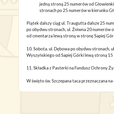
jedną stroną 25 numerów od Głowienki 
stronach po 25 numerów w kierunku Gło
Piątek dalszy ciąg ul. Traugutta dalsze 25 num
po obydwu stronach, ul. Żniwna 20 numerów od
od cmentarza lewą stroną w stronę Sapiej Gó
10. Sobota. ul. Dębowa po obydwu stronach, ul.
Wyszyńskiego od Sapiej Górki lewą stroną 1
11. Składka z Pasterki na Fundusz Ochrony Ży
W święto św. Szczepana taca przeznaczana n