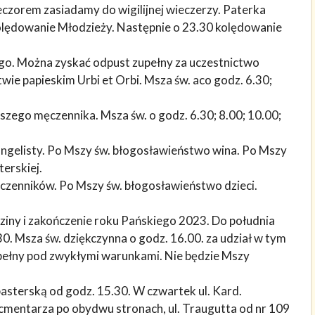
eczorem zasiadamy do wigilijnej wieczerzy. Paterka
 kolędowanie Młodzieży. Następnie o 23.30 kolędowanie
go. Można zyskać odpust zupełny za uczestnictwo
twie papieskim Urbi et Orbi. Msza św. aco godz. 6.30;
zego męczennika. Msza św. o godz. 6.30; 8.00; 10.00;
angelisty. Po Mszy św. błogosławieństwo wina. Po Mszy
erskiej.
czenników. Po Mszy św. błogosławieństwo dzieci.
dziny i zakończenie roku Pańskiego 2023. Do południa
.30. Msza św. dziękczynna o godz. 16.00. za udział w tym
ełny pod zwykłymi warunkami. Nie będzie Mszy
sterską od godz. 15.30. W czwartek ul. Kard.
cmentarza po obydwu stronach, ul. Traugutta od nr 109