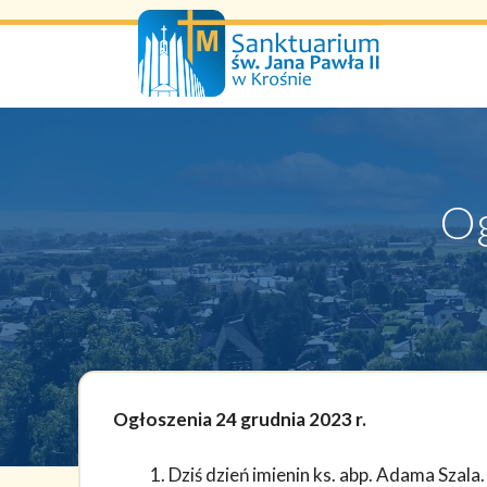
Przejdź
do
treści
Og
Ogłoszenia 24 grudnia 2023 r.
Dziś dzień imienin ks. abp. Adama Szala.