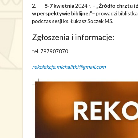
2.
5-7 kwietnia
2024 r. –
„Źródło chrztu i 
w perspektywie biblijnej”
– prowadzi biblistka
podczas sesji ks. Łukasz Soczek MS.
Zgłoszenia i informacje:
tel. 797907070
rekolekcje.michalitki@gmail.com