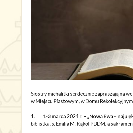
Siostry michalitki serdecznie zapraszają na we
w Miejscu Piastowym, w Domu Rekolekcyjnym 
1.
1-3 marca
2024 r. –
„Nowa Ewa – najpięk
biblistka, s. Emilia M. Kąkol PDDM, a sakrame