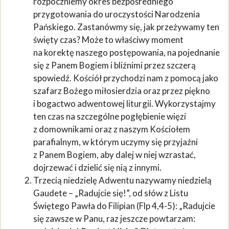
rozpoczniemy okres bezpośredniego
przygotowania do uroczystości Narodzenia
Pańskiego. Zastanówmy się, jak przeżywamy ten
święty czas? Może to właściwy moment
na korektę naszego postępowania, na pojednanie
się z Panem Bogiem i bliźnimi przez szczerą
spowiedź. Kościół przychodzi nam z pomocą jako
szafarz Bożego miłosierdzia oraz przez piękno
i bogactwo adwentowej liturgii. Wykorzystajmy
ten czas na szczególne pogłębienie więzi
z domownikami oraz z naszym Kościołem
parafialnym, w którym uczymy się przyjaźni
z Panem Bogiem, aby dalej w niej wzrastać,
dojrzewać i dzielić się nią z innymi.
Trzecią niedzielę Adwentu nazywamy niedzielą
Gaudete – „Radujcie się!”, od słów z Listu
Świętego Pawła do Filipian (Flp 4,4-5): „Radujcie
się zawsze w Panu, raz jeszcze powtarzam: