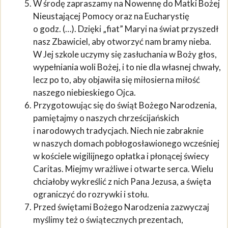
W środę zapraszamy na Nowennę do Matki Bożej
Nieustającej Pomocy oraz na Eucharystię
o godz. (…). Dzięki „fiat” Maryi na świat przyszedł
nasz Zbawiciel, aby otworzyć nam bramy nieba.
W Jej szkole uczymy się zasłuchania w Boży głos,
wypełniania woli Bożej, i to nie dla własnej chwały,
lecz po to, aby objawiła się miłosierna miłość
naszego niebieskiego Ojca.
Przygotowując się do świąt Bożego Narodzenia,
pamiętajmy o naszych chrześcijańskich
i narodowych tradycjach. Niech nie zabraknie
w naszych domach pobłogosławionego wcześniej
w kościele wigilijnego opłatka i płonącej świecy
Caritas. Miejmy wrażliwe i otwarte serca. Wielu
chciałoby wykreślić z nich Pana Jezusa, a święta
ograniczyć do rozrywki i stołu.
Przed świętami Bożego Narodzenia zazwyczaj
myślimy też o świątecznych prezentach,