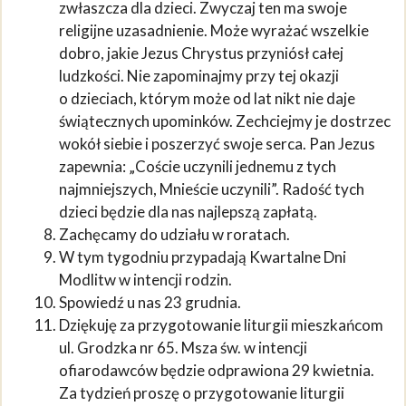
zwłaszcza dla dzieci. Zwyczaj ten ma swoje
religijne uzasadnienie. Może wyrażać wszelkie
dobro, jakie Jezus Chrystus przyniósł całej
ludzkości. Nie zapominajmy przy tej okazji
o dzieciach, którym może od lat nikt nie daje
świątecznych upominków. Zechciejmy je dostrzec
wokół siebie i poszerzyć swoje serca. Pan Jezus
zapewnia: „Coście uczynili jednemu z tych
najmniejszych, Mnieście uczynili”. Radość tych
dzieci będzie dla nas najlepszą zapłatą.
Zachęcamy do udziału w roratach.
W tym tygodniu przypadają Kwartalne Dni
Modlitw w intencji rodzin.
Spowiedź u nas 23 grudnia.
Dziękuję za przygotowanie liturgii mieszkańcom
ul. Grodzka nr 65. Msza św. w intencji
ofiarodawców będzie odprawiona 29 kwietnia.
Za tydzień proszę o przygotowanie liturgii