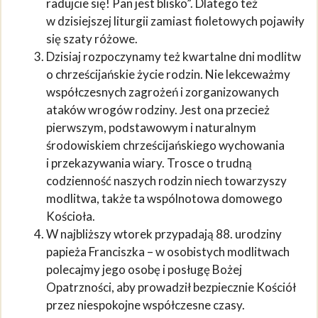
radujcie się! Pan jest blisko”. Dlatego też
w dzisiejszej liturgii zamiast fioletowych pojawiły
się szaty różowe.
Dzisiaj rozpoczynamy też kwartalne dni modlitw
o chrześcijańskie życie rodzin. Nie lekceważmy
współczesnych zagrożeń i zorganizowanych
ataków wrogów rodziny. Jest ona przecież
pierwszym, podstawowym i naturalnym
środowiskiem chrześcijańskiego wychowania
i przekazywania wiary. Trosce o trudną
codzienność naszych rodzin niech towarzyszy
modlitwa, także ta wspólnotowa domowego
Kościoła.
W najbliższy wtorek przypadają 88. urodziny
papieża Franciszka – w osobistych modlitwach
polecajmy jego osobę i posługę Bożej
Opatrzności, aby prowadził bezpiecznie Kościół
przez niespokojne współczesne czasy.