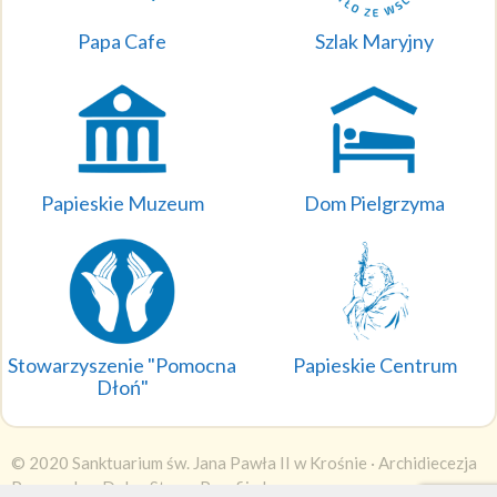
Papa Cafe
Szlak Maryjny
Papieskie Muzeum
Dom Pielgrzyma
Stowarzyszenie "Pomocna
Papieskie Centrum
Dłoń"
© 2020 Sanktuarium św. Jana Pawła II w Krośnie ·
Archidiecezja
Przemyska
·
DobraStronaParafii.pl