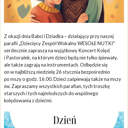
Z okazji dnia Babci i Dziadka – działający przy naszej
parafii „Dziecięcy Zespół Wokalny WESOŁE NUTKI”
serdecznie zaprasza na wyjątkowy Koncert Kolęd
i Pastorałek, na którym dzieci będą nie tylko śpiewały,
ale także zagrają na instrumentach. Odbędzie się
on w najbliższą niedzielę 26 stycznia bezpośrednio
po mszy o godz. 16.00. Dzieci zaśpiewają także na mszy
św. Zapraszamy wszystkich parafian, tych troszkę
starszych i tych najmłodszych do wspólnego
kolędowania z dziećmi.