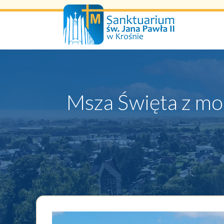
Przejdź
do
treści
Msza Święta z mod