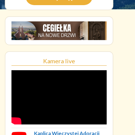
Kamera live
Kaplica Wieczystej Adoracji