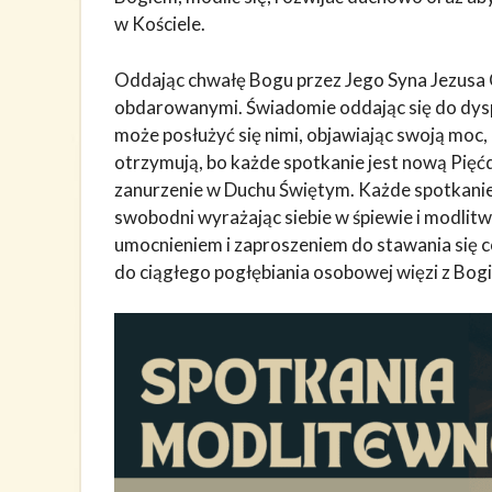
w Kościele.
Oddając chwałę Bogu przez Jego Syna Jezusa 
obdarowanymi. Świadomie oddając się do dyspo
może posłużyć się nimi, objawiając swoją moc, 
otrzymują, bo każde spotkanie jest nową Pięćd
zanurzenie w Duchu Świętym. Każde spotkanie m
swobodni wyrażając siebie w śpiewie i modlitwi
umocnieniem i zaproszeniem do stawania się 
do ciągłego pogłębiania osobowej więzi z Bog