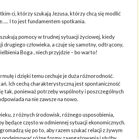
im ci, którzy szukają Jezusa, którzy chcą się modlić
ie….. I to jest fundamentem spotkania.
szukują pomocy w trudnej sytuacji życiowej, kiedy
acji drugiego człowieka, a czuje się samotny, odtrącony,
lbienia Boga , niech przyjdzie – bo warto!
mułę i dzięki temu cechuje je duża różnorodność.
ń. Ich cechą charakterystyczną jest spontaniczność
 się tak, ponieważ potrzeby wspólnoty i poszczególnych
 odpowiada na nie zawsze na nowo.
ieku, z różnych środowisk, różnego usposobienia,
oby będące często w odmiennej sytuacji ekonomicznych.
i gromadzą się po to, aby razem szukać relacji z żywym
by podejmować różne formy zaangażowania i służby