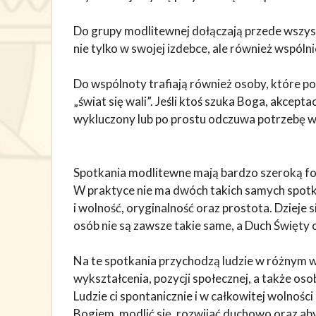
Do grupy modlitewnej dołączają przede wszystk
nie tylko w swojej izdebce, ale również wspóln
Do wspólnoty trafiają również osoby, które po
„świat się wali”. Jeśli ktoś szuka Boga, akcept
wykluczony lub po prostu odczuwa potrzebę wie
Spotkania modlitewne mają bardzo szeroką for
W praktyce nie ma dwóch takich samych spotka
i wolność, oryginalność oraz prostota. Dzieje
osób nie są zawsze takie same, a Duch Święty
Na te spotkania przychodzą ludzie w różnym w
wykształcenia, pozycji społecznej, a także os
Ludzie ci spontanicznie i w całkowitej wolnośc
Bogiem, modlić się, rozwijać duchowo oraz a