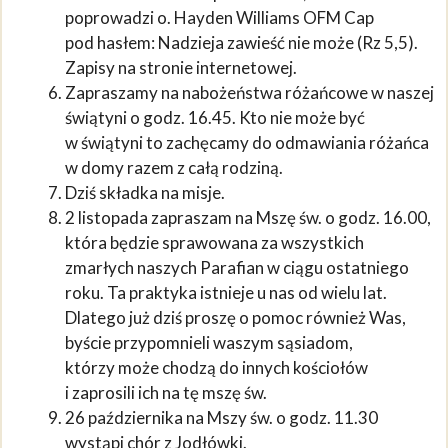
poprowadzi o. Hayden Williams OFM Cap
pod hasłem: Nadzieja zawieść nie może (Rz 5,5).
Zapisy na stronie internetowej.
Zapraszamy na nabożeństwa różańcowe w naszej
świątyni o godz. 16.45. Kto nie może być
w świątyni to zachęcamy do odmawiania różańca
w domy razem z całą rodziną.
Dziś składka na misje.
2 listopada zapraszam na Mszę św. o godz. 16.00,
która będzie sprawowana za wszystkich
zmarłych naszych Parafian w ciągu ostatniego
roku. Ta praktyka istnieje u nas od wielu lat.
Dlatego już dziś proszę o pomoc również Was,
byście przypomnieli waszym sąsiadom,
którzy może chodzą do innych kościołów
i zaprosili ich na tę mszę św.
26 października na Mszy św. o godz. 11.30
wystąpi chór z Jodłówki.