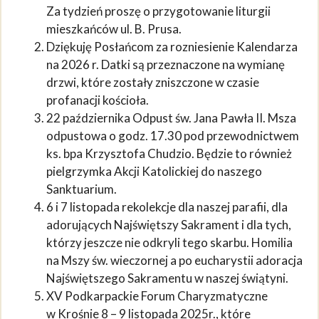
Za tydzień proszę o przygotowanie liturgii
mieszkańców ul. B. Prusa.
Dziękuję Posłańcom za rozniesienie Kalendarza
na 2026 r. Datki są przeznaczone na wymianę
drzwi, które zostały zniszczone w czasie
profanacji kościoła.
22 października Odpust św. Jana Pawła II. Msza
odpustowa o godz. 17.30 pod przewodnictwem
ks. bpa Krzysztofa Chudzio. Będzie to również
pielgrzymka Akcji Katolickiej do naszego
Sanktuarium.
6 i 7 listopada rekolekcje dla naszej parafii, dla
adorujących Najświętszy Sakrament i dla tych,
którzy jeszcze nie odkryli tego skarbu. Homilia
na Mszy św. wieczornej a po eucharystii adoracja
Najświętszego Sakramentu w naszej świątyni.
XV Podkarpackie Forum Charyzmatyczne
w Krośnie 8 – 9 listopada 2025r., które