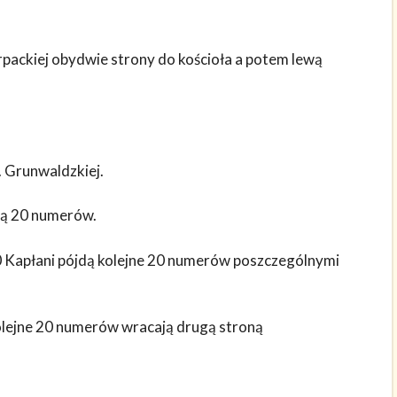
packiej obydwie strony do kościoła a potem lewą
. Grunwaldzkiej.
oną 20 numerów.
 Kapłani pójdą kolejne 20 numerów poszczególnymi
lejne 20 numerów wracają drugą stroną