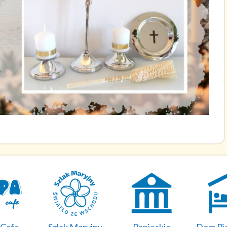
 Cafe
Szlak Maryjny
Papieskie
Dom Pi