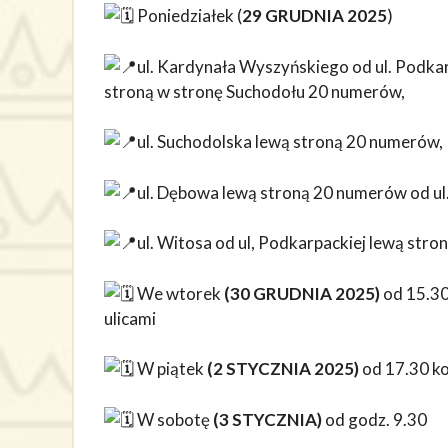
Poniedziałek (
29 GRUDNIA 2025
)
ul. Kardynała Wyszyńskiego od ul. Podkar
stroną w stronę Suchodołu 20 numerów,
ul. Suchodolska lewą stroną 20 numerów,
ul. Dębowa lewą stroną 20 numerów od ul
ul. Witosa od ul, Podkarpackiej lewą str
We wtorek
(30 GRUDNIA 2025)
od 15.30
ulicami
W piątek
(2 STYCZNIA 2025)
od 17.30 ko
W sobotę
(3 STYCZNIA)
od godz. 9.30