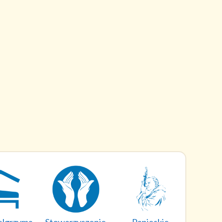
elgrzyma
Stowarzyszenie
Papieskie