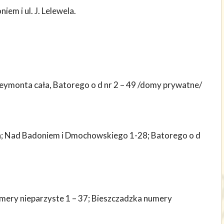
iem i ul. J. Lelewela.
Reymonta cała, Batorego o d nr 2 – 49 /domy prywatne/
ca; Nad Badoniem i Dmochowskiego 1-28; Batorego o d
mery nieparzyste 1 – 37; Bieszczadzka numery