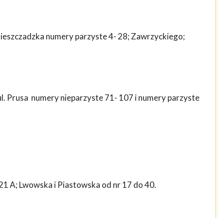
 Bieszczadzka numery parzyste 4- 28; Zawrzyckiego;
 ul. Prusa numery nieparzyste 71- 107 i numery parzyste
– 21 A; Lwowska i Piastowska od nr 17 do 40.