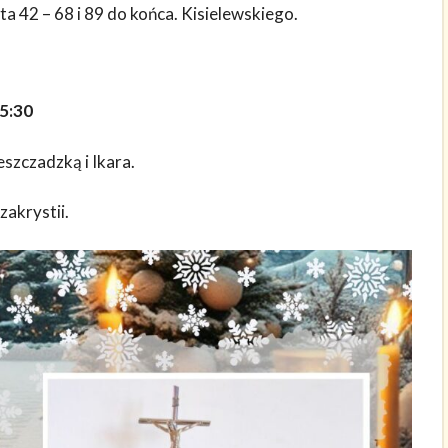
a 42 – 68 i 89 do końca. Kisielewskiego.
15:30
eszczadzką i Ikara.
zakrystii.