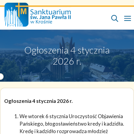
Przejdź
do
treści
Ogłoszenia 4 stycznia
2026 r.
Ogłoszenia 4 stycznia 2026 r.
We wtorek 6 stycznia Uroczystość Objawienia
Pańskiego, błogosławieństwo kredy i kadzidła.
Kredę i kadzidło rozprowadza młodzież