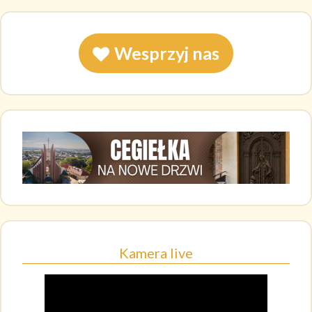
Wesprzyj nas
Kamera live