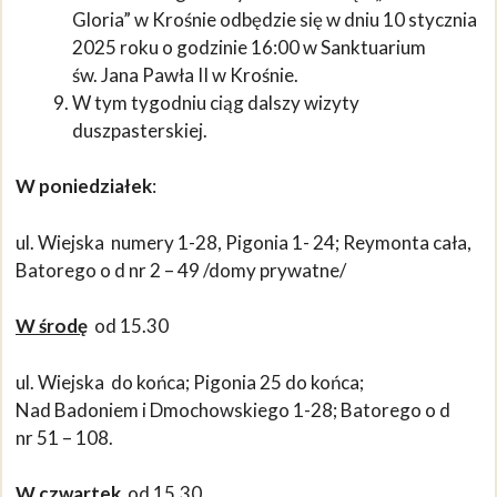
Gloria” w Krośnie odbędzie się w dniu 10 stycznia
2025 roku o godzinie 16:00 w Sanktuarium
św. Jana Pawła II w Krośnie.
W tym tygodniu ciąg dalszy wizyty
duszpasterskiej.
W poniedziałek
:
ul. Wiejska numery 1-28, Pigonia 1- 24; Reymonta cała,
Batorego o d nr 2 – 49 /domy prywatne/
W środę
od 15.30
ul. Wiejska do końca; Pigonia 25 do końca;
Nad Badoniem i Dmochowskiego 1-28; Batorego o d
nr 51 – 108.
W czwartek
od 15.30