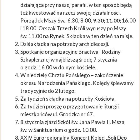
działająca przy naszej parafii. w ten sposób będą
też kwestować na rzecz swojej działalności.
Porządek Mszy Św.: 6.30; 8.00;
9.30; 11.00;
16.00
i 18.00. Orszak Trzech Króli wyruszy po Mszy
św. 11.00 na Rynek. Składka w ten dzień na misje.
Dziś składka na potrzeby archidiecezji.
Spotkanie organizacyjne Bractwa i Rodziny
Szkaplerznej w najbliższą środę 7 stycznia
o godz. 16.00 w dolnym kościele.
W niedzielę Chrztu Pańskiego – zakończenie
okresu Narodzenia Pańskiego. Kolędy śpiewamy
tradycyjnie do 2 lutego.
Za tydzień składka na potrzeby Kościoła.
Za tydzień proszę o przygotowanie liturgii
mieszkańców ul. Grodzka nr 67.
8 stycznia zjazd Szkół św. Jana Pawła II. Msza
św. w Sanktuarium o godz. 10.00.
XXIV Euroregionalny Koncert Kolęd „Soli Deo