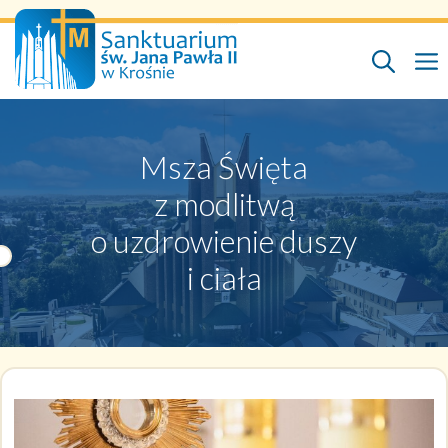
Przejdź
do
treści
Msza Święta
z modlitwą
o uzdrowienie duszy
i ciała