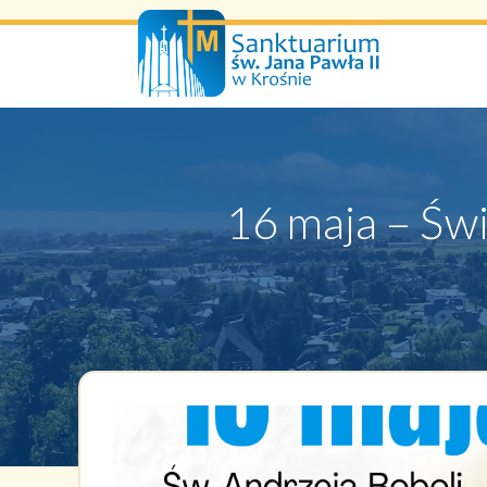
Przejdź
do
treści
16 maja – Świ