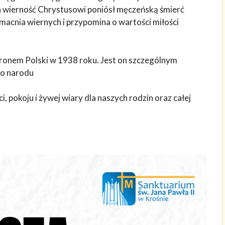
a wierność Chrystusowi poniósł męczeńską śmierć
macnia wiernych i przypomina o wartości miłości
atronem Polski w 1938 roku. Jest on szczególnym
go narodu
 pokoju i żywej wiary dla naszych rodzin oraz całej