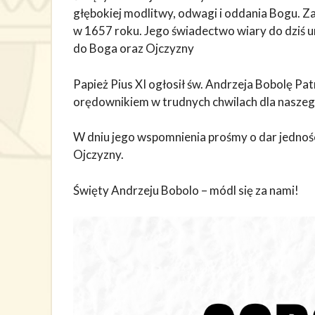
głębokiej modlitwy, odwagi i oddania Bogu. Z
w 1657 roku. Jego świadectwo wiary do dziś u
do Boga oraz Ojczyzny
Papież Pius XI ogłosił św. Andrzeja Bobolę P
orędownikiem w trudnych chwilach dla nasze
W dniu jego wspomnienia prośmy o dar jedności,
Ojczyzny.
Święty Andrzeju Bobolo – módl się za nami!