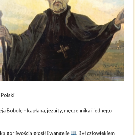
 Polski
a Bobolę – kapłana, jezuity, męczennika i jednego
lką gorliwością głosił Ewangelię
. Był człowiekiem