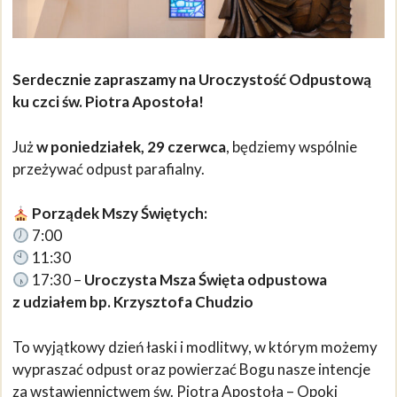
Serdecznie zapraszamy na Uroczystość Odpustową
ku czci św. Piotra Apostoła!
Już
w poniedziałek, 29 czerwca
, będziemy wspólnie
przeżywać odpust parafialny.
Porządek Mszy Świętych:
7:00
11:30
17:30 –
Uroczysta Msza Święta odpustowa
z udziałem bp. Krzysztofa Chudzio
To wyjątkowy dzień łaski i modlitwy, w którym możemy
wypraszać odpust oraz powierzać Bogu nasze intencje
za wstawiennictwem św. Piotra Apostoła – Opoki