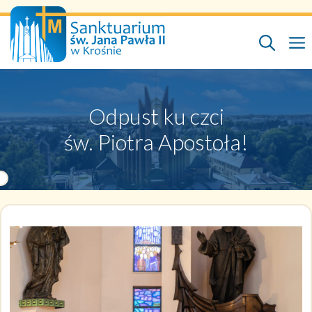
Przejdź
do
treści
Odpust ku czci
św. Piotra Apostoła!