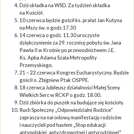
Dziś składka na WSD. Za tydzień składka
na Kościół.
10 czerwca będzie gościł ks. prałat Jan Kutyna
na Mszy św. o godz.17.30
14 czerwca o godz. 11.30 uroczyste
dziękczynienie za 29. rocznicę pobytu św. Jana
Pawła II w Krośnie po przewodnictwem J.E.
Ks. Apba Adama Szala Metropolity
Przemyskiego.
21 – 22 czerwca Kongres Eucharystyczny. Będzie
gościł o. Zbigniew Ptak OSPPE.
18 czerwca Jubileusz działalności Małej Sceny
Wielkich Serc w RCKP o godz. 18.00.
Dziś zbiórka do puszek na budujące się kościoły.
Ruch Społeczny „Odpowiedzialni Rodzice”
zaprasza na narodową manifestację rodziców
i nauczycieli pod hasłem „Stop edukacji:
antypolskiej, antyzdrowotnej i antyrodzinnej”,