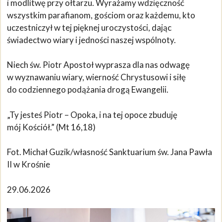
i modlitwę przy ołtarzu. Wyrażamy wdzięczność
wszystkim parafianom, gościom oraz każdemu, kto
uczestniczył w tej pięknej uroczystości, dając
świadectwo wiary i jedności naszej wspólnoty.
Niech św. Piotr Apostoł wyprasza dla nas odwagę
w wyznawaniu wiary, wierność Chrystusowi i siłę
do codziennego podążania drogą Ewangelii.
„Ty jesteś Piotr – Opoka, i na tej opoce zbuduję
mój Kościół.” (Mt 16,18)
Fot. Michał Guzik/własność Sanktuarium św. Jana Pawła
II w Krośnie
29.06.2026