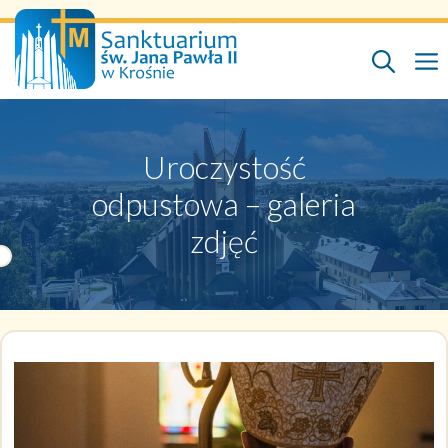
Przejdź
do
treści
Uroczystość
odpustowa – galeria
zdjęć