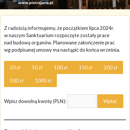
Z ra­do­ścią in­for­mu­je­my, że początkiem lipca 2024r.
w naszym Sanktuarium rozpoczęte zo­sta­ły prace
nad bu­do­wą or­ga­nów. Planowane zakończenie prac
wg podpisanej umowy ma nastąpić do końca września.
20 zł
50 zł
100 zł
150 zł
200 zł
500 zł
1000 zł
Wpisz dowolną kwotę (PLN):
Wpłać