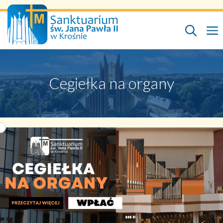
Przejdź
do
treści
Cegiełka na organy