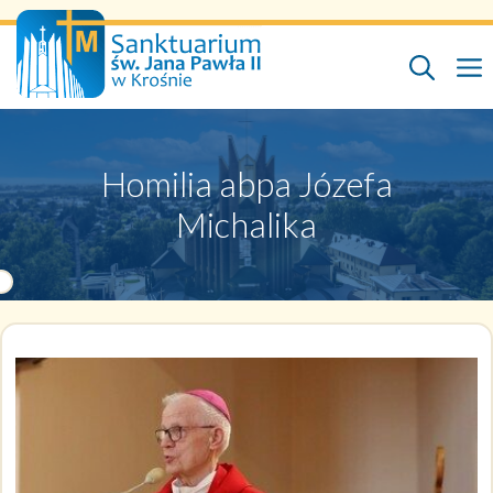
Przejdź
do
treści
Homilia abpa Józefa
Michalika