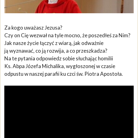
Za kogo uważasz Jezusa?
Czy on Cię wezwał na tyle mocno, że poszedłeś za Nim?
Jak nasze życie łączyć z wiarą, jak odważnie
ją wyznawać, co ją rozwija, a co przeszkadza?
Na te pytania odpowiedz sobie słuchając homilii
Ks. Abpa Józefa Michalika, wygłoszonej w czasie
odpustu w naszej parafii ku czci św. Piotra Apostoła.