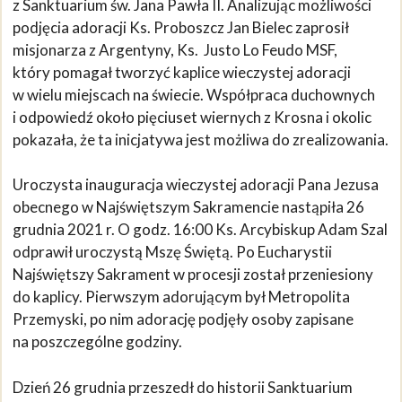
z Sanktuarium św. Jana Pawła II. Analizując możliwości
podjęcia adoracji Ks. Proboszcz Jan Bielec zaprosił
misjonarza z Argentyny, Ks. Justo Lo Feudo MSF,
który pomagał tworzyć kaplice wieczystej adoracji
w wielu miejscach na świecie. Współpraca duchownych
i odpowiedź około pięciuset wiernych z Krosna i okolic
pokazała, że ta inicjatywa jest możliwa do zrealizowania.
Uroczysta inauguracja wieczystej adoracji Pana Jezusa
obecnego w Najświętszym Sakramencie nastąpiła 26
grudnia 2021 r. O godz. 16:00 Ks. Arcybiskup Adam Szal
odprawił uroczystą Mszę Świętą. Po Eucharystii
Najświętszy Sakrament w procesji został przeniesiony
do kaplicy. Pierwszym adorującym był Metropolita
Przemyski, po nim adorację podjęły osoby zapisane
na poszczególne godziny.
Dzień 26 grudnia przeszedł do historii Sanktuarium