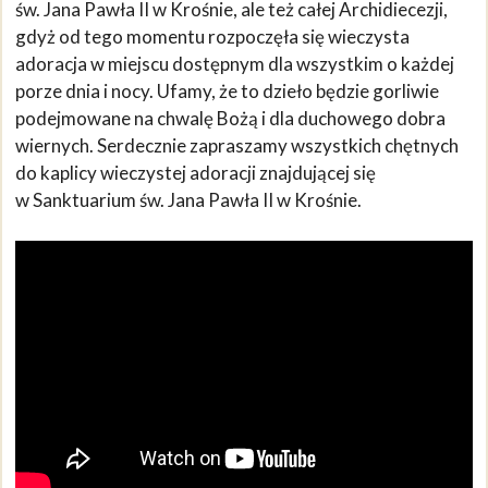
św. Jana Pawła II w Krośnie, ale też całej Archidiecezji,
gdyż od tego momentu rozpoczęła się wieczysta
adoracja w miejscu dostępnym dla wszystkim o każdej
porze dnia i nocy. Ufamy, że to dzieło będzie gorliwie
podejmowane na chwalę Bożą i dla duchowego dobra
wiernych. Serdecznie zapraszamy wszystkich chętnych
do kaplicy wieczystej adoracji znajdującej się
w Sanktuarium św. Jana Pawła II w Krośnie.