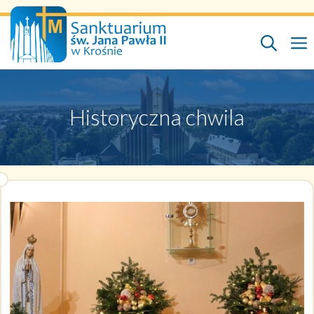
Przejdź
do
treści
Historyczna chwila