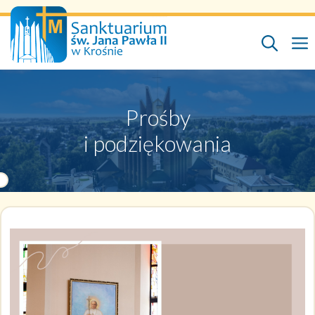
Przejdź
do
treści
Prośby
i podziękowania