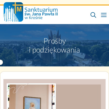
Przejdź
do
treści
Prośby
i podziękowania