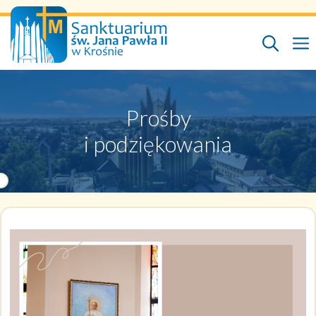
Przejdź
do
treści
Prośby
i podziękowania