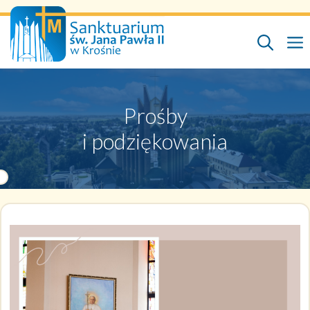
Przejdź
do
treści
Prośby
i podziękowania